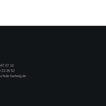
347 07 16
 23 26 52
chule-hartwig.de