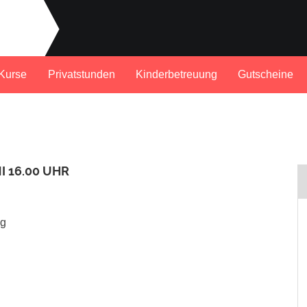
Kurse
Privatstunden
Kinderbetreuung
Gutscheine
I 16.00 UHR
ig