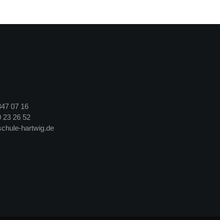
347 07 16
 23 26 52
chule-hartwig.de