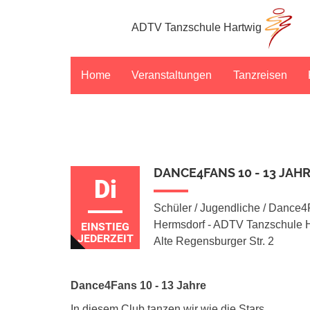
ADTV Tanzschule Hartwig
Home
Veranstaltungen
Tanzreisen
DANCE4FANS 10 - 13 JAHR
Di
Schüler / Jugendliche / Dance
Hermsdorf - ADTV Tanzschule H
EINSTIEG
JEDERZEIT
Alte Regensburger Str. 2
Dance4Fans 10 - 13 Jahre
In diesem Club tanzen wir wie die Stars.